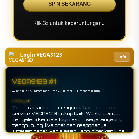
SPIN SEKARANG
Klik 3x untuk keberuntungan...
Login VEGAS123
Info
Verified
VEGAS123 #1
Review Member Slot & slot88 Indonesia
Reza Nst
Hidayat
"Menurut saya VEGAS123 punya tampilan yang
"Pengalaman saya menggunakan customer
cukup modern dan mudah digunakan. Dari
service VEGAS123 cukup baik. Waktu sempat
pertama kali membuka situsnya, semua menu
mengalami kendala login akun, saya langsung
terlihat rapi sehingga saya tidak kesulitan
menghubungi live chat dan responsnya
mencari kategori permainan maupun fitur
lumayan cepat. Penjelasan yang diberikan juga
transaksi. Buat pengguna baru, menurut saya
cukup jelas sehingga masalah akun saya bisa