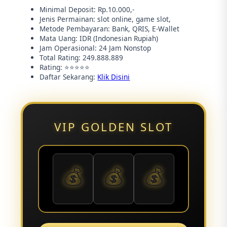
Minimal Deposit: Rp.10.000,-
Jenis Permainan: slot online, game slot,
Metode Pembayaran: Bank, QRIS, E-Wallet
Mata Uang: IDR (Indonesian Rupiah)
Jam Operasional: 24 Jam Nonstop
Total Rating: 249.888.889
Rating: ⭐⭐⭐⭐⭐
Daftar Sekarang:
Klik Disini
VIP GOLDEN SLOT
💰
💰
💰