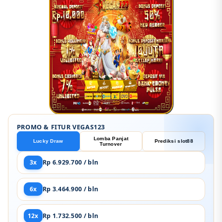
navigasinya cukup membantu karena
segera diselesaikan."
semuanya tersusun jelas dan tidak
membingungkan!"
PROMO & FITUR VEGAS123
Lomba Panjat
Lucky Draw
Prediksi slot88
Turnover
3x
Rp 6.929.700 / bln
6x
Rp 3.464.900 / bln
12x
Rp 1.732.500 / bln